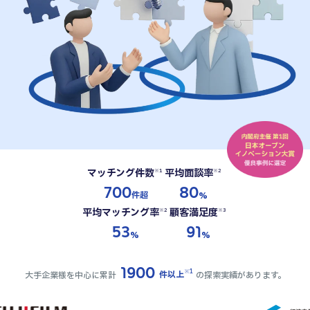
マッチング件数
平均面談率
※1
※2
700
80
件超
%
平均マッチング率
顧客満足度
※2
※3
53
91
%
%
1900
※1
件以上
大手企業様を中心に累計
の探索実績があります。