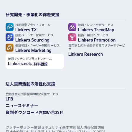
研究開発・事業化の伴走支援
技術探索プラットフォーム
技術トレンド分析サービス
Linkers TX
Linkers TrendMap
技術パートナー探索サービス
技術・製品PRサービス
Linkers Sourcing
Linkers Promotion
仮説検証・ユーザー開拓サービス
専門家とAIが協働する専門リサーチサービ
ス
Linkers Marketing
Linkers Research
技術マッチングプラットフォーム
Linkers.net
に無料登録
法人営業活動の活性化支援
金融機関向け顧客課題解決支援サービス
LFB
ニュース
セミナー
資料ダウンロード
お問い合わせ
クッキーポリシー
情報セキュリティ基本方針
個人情報保護方針
反社会的勢力に対する基本方針
プライバシーポリシー（GDPR）